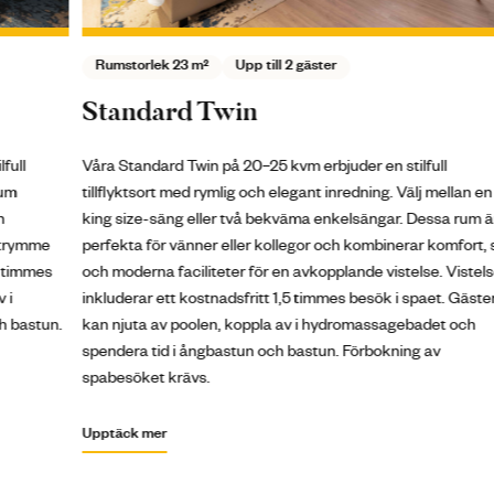
Rumstorlek 23 m²
Upp till 2 gäster
Standard Twin
Våra Standard Twin på 20–25 kvm erbjuder en stilfull
V
tillflyktsort med rymlig och elegant inredning. Välj mellan en
u
king size-säng eller två bekväma enkelsängar. Dessa rum är
M
perfekta för vänner eller kollegor och kombinerar komfort, stil
r
och moderna faciliteter för en avkopplande vistelse. Vistelsen
u
inkluderar ett kostnadsfritt 1,5 timmes besök i spaet. Gästerna
i
.
kan njuta av poolen, koppla av i hydromassagebadet och
k
spendera tid i ångbastun och bastun. Förbokning av
s
spabesöket krävs.
s
Upptäck mer
U