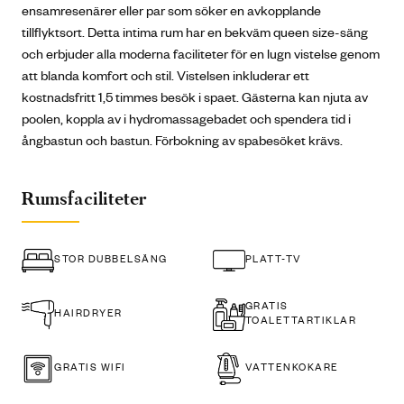
ensamresenärer eller par som söker en avkopplande
tillflyktsort. Detta intima rum har en bekväm queen size-säng
och erbjuder alla moderna faciliteter för en lugn vistelse genom
att blanda komfort och stil. Vistelsen inkluderar ett
kostnadsfritt 1,5 timmes besök i spaet. Gästerna kan njuta av
poolen, koppla av i hydromassagebadet och spendera tid i
ångbastun och bastun. Förbokning av spabesöket krävs.
Rumsfaciliteter
STOR DUBBELSÄNG
PLATT-TV
GRATIS
HAIRDRYER
TOALETTARTIKLAR
GRATIS WIFI
VATTENKOKARE