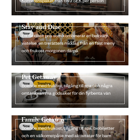
Konferenspaket från 649 SEK per person
Stay and Dine
New
Ett flexibelt pris som kombinerar en bekväm
vistelse, en trerätters middag från en fast meny
och frukost morgonen därpå.
Pet Getaway
New
Trending
Boende med frukost, tillgång till spa och några
omtänksamma godsaker för din fyrbenta vän
Family Getaway
New
Trending
Boende med frukost, tillgång till spa, biobiljetter
och en välkomstpåse med aktiviteter för barn